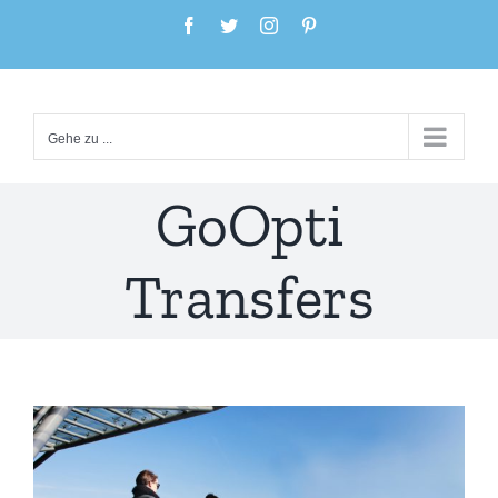
Zum
Facebook
Twitter
Instagram
Pinterest
Inhalt
springen
Gehe zu ...
GoOpti
Transfers